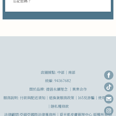
忘記密碼？
店鋪據點: 中部
｜
南部
統編: 94367682
關於品牌:
提倡永續理念
｜
異業合作
服務說明:
付款
與配送須知
｜
退換貨服務政策
｜
165反詐騙
｜
使用條款
｜
隱私權條款
法律顧問:亞細亞國際法律事務所｜覓光肌皮膚管理中心 版權所有 ©